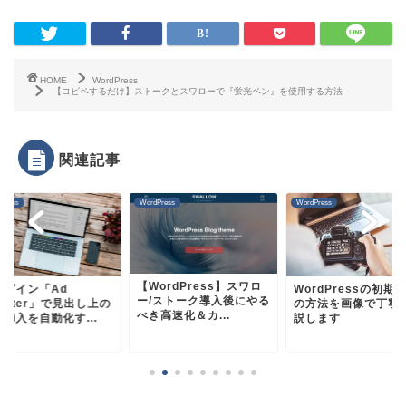
HOME
WordPress
【コピペするだけ】ストークとスワローで『蛍光ペン』を使用する方法
関連記事
Press
WordPress
WordPress
【WordPress】スワロ
ラグイン「Ad
WordPressの初期
ー/ストーク導入後にやる
serter」で見出し上の
の方法を画像で丁寧
べき高速化＆カ...
挿入を自動化す...
説します