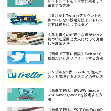
レッドシートをスマホに共有して
編集する方法
4
【要注意】Twitterアカウントの
身バレしない設定方法｜アドレス
共有は絶対にしてはダメ
5
文章を書くのが苦手な僕がやっと
気づいた原因と大人になって克服
した練習方法
6
【画像で丁寧に解説】Twitterで
動画だけ引用リツイートする方法
7
シンプルが1番！Trelloで個人タ
スクを管理するオススメの使い方
8
【画像で解説】EWWW Image
OptimizerでWebPを設定する方
法
9
【画像で解説】PCでYouTubeの