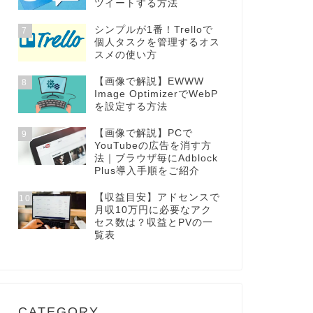
ツイートする方法
シンプルが1番！Trelloで
7
個人タスクを管理するオス
スメの使い方
【画像で解説】EWWW
8
Image OptimizerでWebP
を設定する方法
【画像で解説】PCで
9
YouTubeの広告を消す方
法｜ブラウザ毎にAdblock
Plus導入手順をご紹介
【収益目安】アドセンスで
10
月収10万円に必要なアク
セス数は？収益とPVの一
覧表
CATEGORY