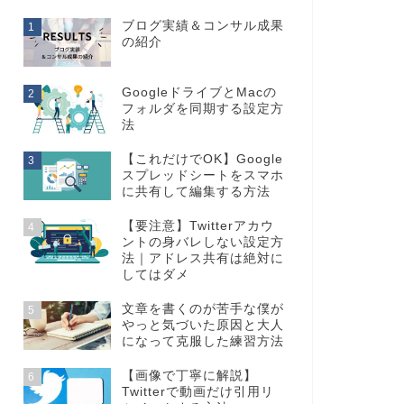
ブログ実績＆コンサル成果
1
の紹介
GoogleドライブとMacの
2
フォルダを同期する設定方
法
【これだけでOK】Google
3
スプレッドシートをスマホ
に共有して編集する方法
【要注意】Twitterアカウ
4
ントの身バレしない設定方
法｜アドレス共有は絶対に
してはダメ
文章を書くのが苦手な僕が
5
やっと気づいた原因と大人
になって克服した練習方法
【画像で丁寧に解説】
6
Twitterで動画だけ引用リ