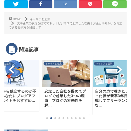
HOME
キャリアと起業
大手企業の安定を捨ててネットビジネスで起業した理由｜お金とやりがいを両立
できる働き方を目指して
関連記事
リアと起業
キャリアと起業
キャリアと起業
0代から独立するのが不
安定した会社を辞めてブ
自分の力で稼ぎたい
なあなたにブログアフ
ログで起業した3つの理
った僕が新卒3年目
リエイトをおすすめ...
由｜ブログの将来性を
職してフリーランス
解...
な...